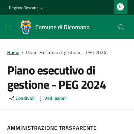
Salta al contenuto principale
Vai al contenuto del piè di pagina
Slim top
Regione Toscana
Comune di Dicomano
Briciole di pane
Home
/
Piano esecutivo di gestione - PEG 2024
Piano esecutivo di
gestione - PEG 2024
Condividi
Vedi azioni
AMMINISTRAZIONE TRASPARENTE