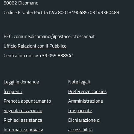
50062 Dicomano
Codice Fiscale/Partita IVA: 80013190485/03149360483
PEC: comune.dicomano@postacert.toscana.it
Ufficio Relazioni con il Pubblico
Centralino unico: +39 055 838541
Menu piè di pagina
Leggi le domande
Note legali
frequenti
Preferenze cookies
Prenota appuntamento
Amministrazione
Segnala disservizio
trasparente
Richiedi assistenza
Dichiarazione di
Informativa privacy
accessibilità