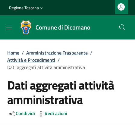
Salta al contenuto principale
Vai al contenuto del piè di pagina
Slim top
Regione Toscana
Comune di Dicomano
Briciole di pane
Home
/
Amministrazione Trasparente
/
Attività e Procedimenti
/
Dati aggregati attività amministrativa
Dati aggregati attività
amministrativa
Condividi
Vedi azioni