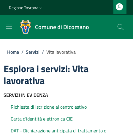
Salta al contenuto principale
Vai al contenuto del piè di pagina
Slim top
Regione Toscana
Comune di Dicomano
Briciole di pane
Home
/
Servizi
/
Vita lavorativa
Esplora i servizi: Vita
lavorativa
SERVIZI IN EVIDENZA
Richiesta di iscrizione al centro estivo
Carta d'identità elettronica CIE
DAT - Dichiarazione anticipata di trattamento o