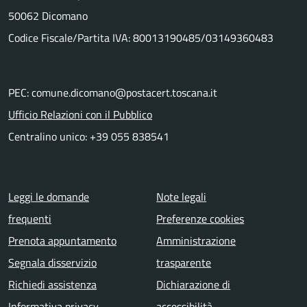
50062 Dicomano
Codice Fiscale/Partita IVA: 80013190485/03149360483
PEC: comune.dicomano@postacert.toscana.it
Ufficio Relazioni con il Pubblico
Centralino unico: +39 055 838541
Menu piè di pagina
Leggi le domande
Note legali
frequenti
Preferenze cookies
Prenota appuntamento
Amministrazione
Segnala disservizio
trasparente
Richiedi assistenza
Dichiarazione di
Informativa privacy
accessibilità