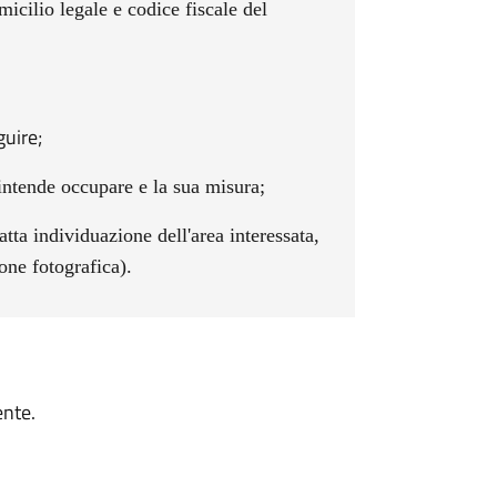
micilio legale e codice fiscale del
guire;
 intende occupare e la sua misura;
tta individuazione dell'area interessata,
one fotografica).
nte.