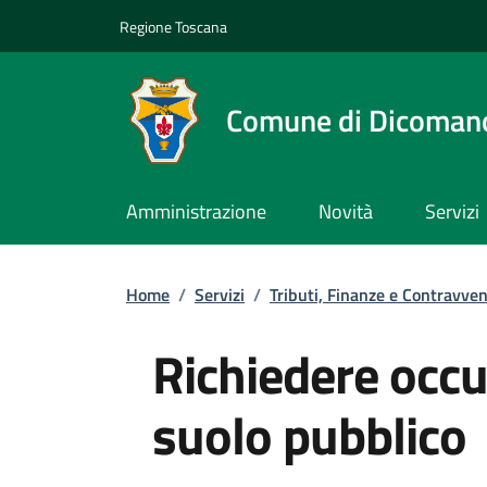
Slim top
Salta al contenuto principale
Vai al contenuto del piè di pagina
Regione Toscana
Comune di Dicoman
Amministrazione
Novità
Servizi
Briciole di pane
Home
/
Servizi
/
Tributi, Finanze e Contravven
Richiedere occu
suolo pubblico