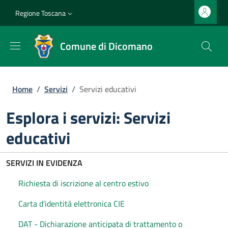
Salta al contenuto principale
Vai al contenuto del piè di pagina
Slim top
Regione Toscana
Comune di Dicomano
Briciole di pane
Home
/
Servizi
/
Servizi educativi
Esplora i servizi: Servizi
educativi
SERVIZI IN EVIDENZA
Richiesta di iscrizione al centro estivo
Carta d'identità elettronica CIE
DAT - Dichiarazione anticipata di trattamento o