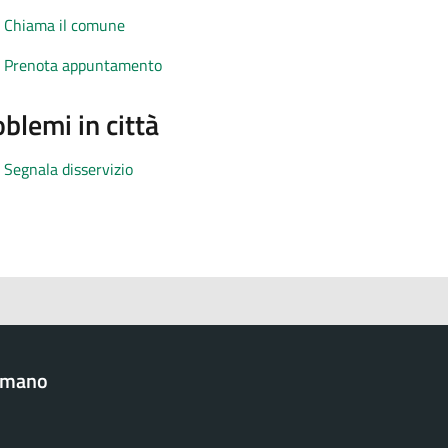
Chiama il comune
Prenota appuntamento
blemi in città
Segnala disservizio
omano