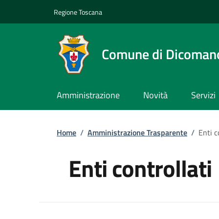
Slim top
Salta al contenuto principale
Vai al contenuto del piè di pagina
Regione Toscana
Comune di Dicoman
Amministrazione
Novità
Servizi
Briciole di pane
Home
/
Amministrazione Trasparente
/
Enti c
Enti controllati