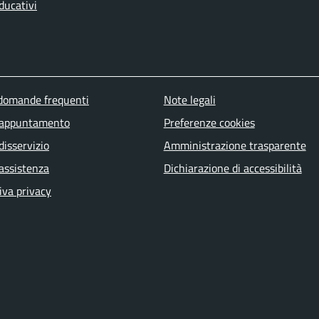
ducativi
u piè di pagina
 domande frequenti
Note legali
 appuntamento
Preferenze cookies
disservizio
Amministrazione trasparente
 assistenza
Dichiarazione di accessibilità
iva privacy