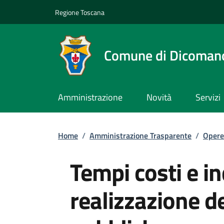
Slim top
Salta al contenuto principale
Vai al contenuto del piè di pagina
Regione Toscana
Comune di Dicoman
Amministrazione
Novità
Servizi
Briciole di pane
Home
/
Amministrazione Trasparente
/
Opere
Tempi costi e in
realizzazione d