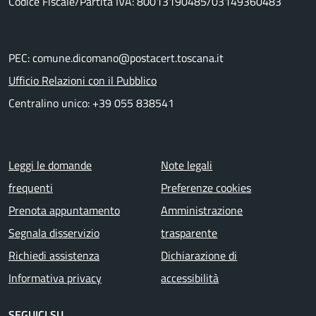
Codice Fiscale/Partita IVA: 80013190485/03149360483
PEC: comune.dicomano@postacert.toscana.it
Ufficio Relazioni con il Pubblico
Centralino unico: +39 055 838541
Menu piè di pagina
Leggi le domande
Note legali
frequenti
Preferenze cookies
Prenota appuntamento
Amministrazione
Segnala disservizio
trasparente
Richiedi assistenza
Dichiarazione di
Informativa privacy
accessibilità
SEGUICI SU