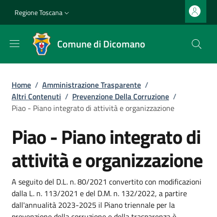
Salta al contenuto principale
Vai al contenuto del piè di pagina
Slim top
Regione Toscana
Comune di Dicomano
Briciole di pane
Home
/
Amministrazione Trasparente
/
Altri Contenuti
/
Prevenzione Della Corruzione
/
Piao - Piano integrato di attività e organizzazione
Piao - Piano integrato di
attività e organizzazione
Dettagli
A seguito del D.L. n. 80/2021 convertito con modificazioni
dalla L. n. 113/2021 e del D.M. n. 132/2022, a partire
dall'annualità 2023-2025 il Piano triennale per la
prevenzione della corruzione e della trasparenza è