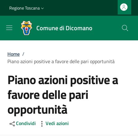
Salta al contenuto principale
Vai al contenuto del piè di pagina
Slim top
Regione Toscana
Comune di Dicomano
Briciole di pane
Home
/
Piano azioni positive a favore delle pari opportunità
Piano azioni positive a
favore delle pari
opportunità
Condividi
Vedi azioni