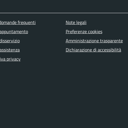
u piè di pagina
 domande frequenti
Note legali
 appuntamento
Preferenze cookies
disservizio
Amministrazione trasparente
 assistenza
Dichiarazione di accessibilità
iva privacy