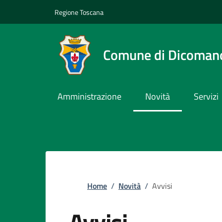
Slim top
Salta al contenuto principale
Vai al contenuto del piè di pagina
Regione Toscana
Comune di Dicoman
Amministrazione
Novità
Servizi
Briciole di pane
Home
/
Novità
/
Avvisi