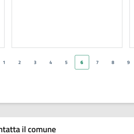
1
2
3
4
5
6
7
8
9
a precedente
Pagina
Pagina
Pagina
Pagina
Pagina
Pagina attuale
Pagina
Pagina
Pa
ntatta il comune