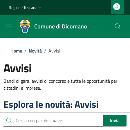
Salta al contenuto principale
Vai al contenuto del piè di pagina
Slim top
Regione Toscana
Comune di Dicomano
Briciole di pane
Home
/
Novità
/
Avvisi
Avvisi
Bandi di gara, avvisi di concorso e tutte le opportunità per
cittadini e imprese.
Esplora le novità: Avvisi
Cerca
Invia