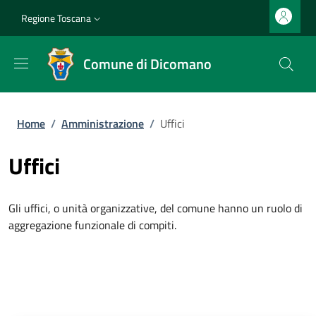
Salta al contenuto principale
Vai al contenuto del piè di pagina
Slim top
Regione Toscana
Comune di Dicomano
Briciole di pane
Home
/
Amministrazione
/
Uffici
Uffici
Gli uffici, o unità organizzative, del comune hanno un ruolo di
aggregazione funzionale di compiti.