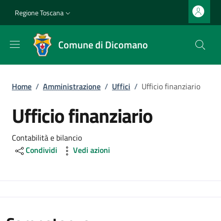
Salta al contenuto principale
Vai al contenuto del piè di pagina
Slim top
Regione Toscana
Comune di Dicomano
Briciole di pane
Home
/
Amministrazione
/
Uffici
/
Ufficio finanziario
Ufficio finanziario
Dettagli
Contabilità e bilancio
Condividi
Vedi azioni