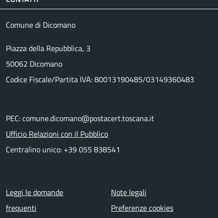
Comune di Dicomano
Piazza della Repubblica, 3
50062 Dicomano
Codice Fiscale/Partita IVA: 80013190485/03149360483
PEC: comune.dicomano@postacert.toscana.it
Ufficio Relazioni con il Pubblico
Centralino unico: +39 055 838541
Menu piè di pagina
Leggi le domande
Note legali
frequenti
Preferenze cookies