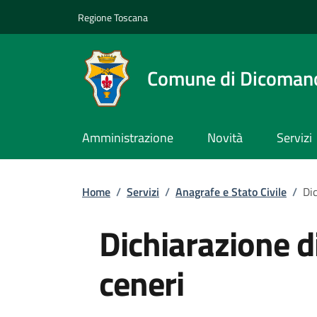
Slim top
Salta al contenuto principale
Vai al contenuto del piè di pagina
Regione Toscana
Comune di Dicoman
Amministrazione
Novità
Servizi
Briciole di pane
Home
/
Servizi
/
Anagrafe e Stato Civile
/
Di
Dichiarazione d
ceneri