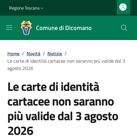
Salta al contenuto principale
Vai al contenuto del piè di pagina
Slim top
Regione Toscana
Comune di Dicomano
Briciole di pane
Home
/
Novità
/
Notizie
/
Le carte di identità cartacee non saranno più valide dal 3
agosto 2026
Le carte di identità
cartacee non saranno
più valide dal 3 agosto
2026