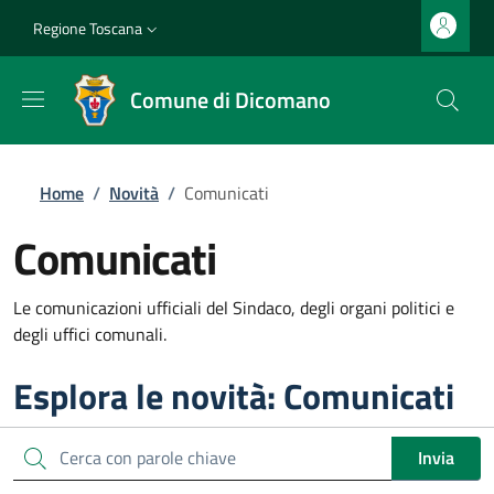
Salta al contenuto principale
Vai al contenuto del piè di pagina
Slim top
Regione Toscana
Comune di Dicomano
Briciole di pane
Home
/
Novità
/
Comunicati
Comunicati
Le comunicazioni ufficiali del Sindaco, degli organi politici e
degli uffici comunali.
Esplora le novità: Comunicati
Cerca
Invia