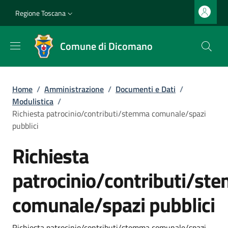
Salta al contenuto principale
Vai al contenuto del piè di pagina
Slim top
Regione Toscana
Comune di Dicomano
Briciole di pane
Home
/
Amministrazione
/
Documenti e Dati
/
Modulistica
/
Richiesta patrocinio/contributi/stemma comunale/spazi
pubblici
Richiesta
patrocinio/contributi/st
comunale/spazi pubblici
Richiesta patrocinio/contributi/stemma comunale/spazi