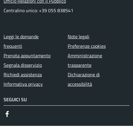
Ufficio Relazioni con il Pubblico
Centralino unico: +39 055 838541
Menu piè di pagina
Leggi le domande
Note legali
frequenti
Preferenze cookies
Prenota appuntamento
Amministrazione
Segnala disservizio
trasparente
Richiedi assistenza
Dichiarazione di
Informativa privacy
accessibilità
SEGUICI SU
Facebook