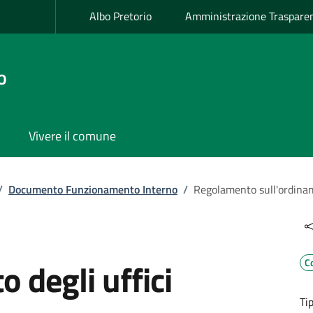
Albo Pretorio
Amministrazione Traspare
o
Vivere il comune
/
Documento Funzionamento Interno
/
Regolamento sull'ordiname
 degli uffici
C
Ti