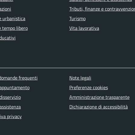
azioni
Tributi, finanze e contravvenzio
e urbanistica
Turismo
e tempo libero
Vita lavorativa
ducativi
u piè di pagina
 domande frequenti
Note legali
 appuntamento
Preferenze cookies
disservizio
Amministrazione trasparente
 assistenza
Dichiarazione di accessibilità
iva privacy