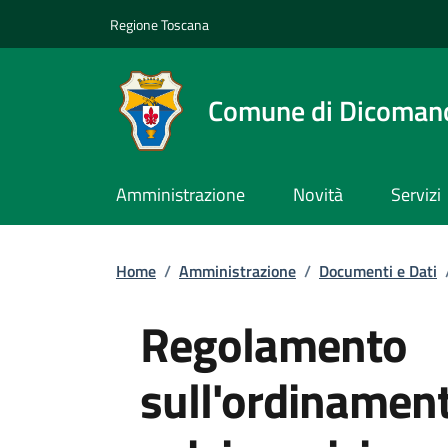
Slim top
Salta al contenuto principale
Vai al contenuto del piè di pagina
Regione Toscana
Comune di Dicoman
Amministrazione
Novità
Servizi
Briciole di pane
Home
/
Amministrazione
/
Documenti e Dati
Regolamento
sull'ordinamento