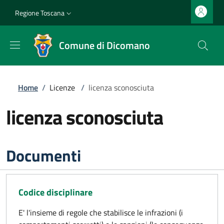
Salta al contenuto principale
Vai al contenuto del piè di pagina
Slim top
Regione Toscana
Comune di Dicomano
Briciole di pane
Home
/
Licenze
/
licenza sconosciuta
licenza sconosciuta
Documenti
Codice disciplinare
E' l'insieme di regole che stabilisce le infrazioni (i