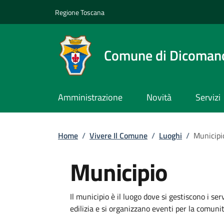
Slim top
Salta al contenuto principale
Vai al contenuto del piè di pagina
Regione Toscana
Comune di Dicoman
Amministrazione
Novità
Servizi
Briciole di pane
Home
/
Vivere Il Comune
/
Luoghi
/
Municipi
Municipio
Dettagli
Il municipio è il luogo dove si gestiscono i se
edilizia e si organizzano eventi per la comunit