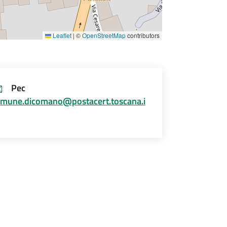
Leaflet
|
©
OpenStreetMap
contributors
Pec
mune.dicomano@postacert.toscana.i