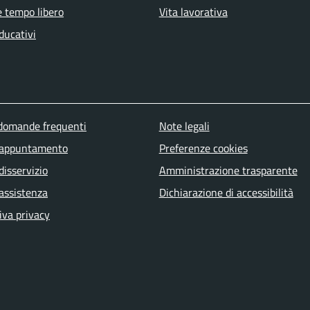
e tempo libero
Vita lavorativa
ducativi
u piè di pagina
 domande frequenti
Note legali
 appuntamento
Preferenze cookies
disservizio
Amministrazione trasparente
 assistenza
Dichiarazione di accessibilità
iva privacy