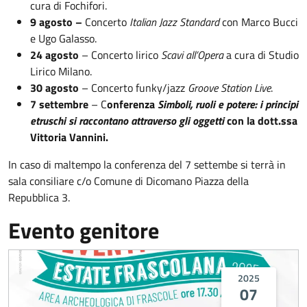
cura di Fochifori.
9 agosto –
Concerto
Italian Jazz Standard
con Marco Bucci
e Ugo Galasso.
24 agosto
– Concerto lirico
Scavi all’Opera
a cura di Studio
Lirico Milano.
30 agosto
– Concerto funky/jazz
Groove Station Live
.
7 settembre
– C
onferenza
Simboli, ruoli e potere: i principi
etruschi si raccontano attraverso gli oggetti
con la dott.ssa
Vittoria Vannini.
In caso di maltempo la conferenza del 7 settembe si terrà in
sala consiliare c/o Comune di Dicomano Piazza della
Repubblica 3.
Evento genitore
2025
07