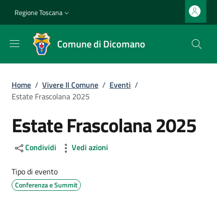
Salta al contenuto principale
Vai al contenuto del piè di pagina
Slim top
Regione Toscana
Comune di Dicomano
Briciole di pane
Home
/
Vivere Il Comune
/
Eventi
/
Estate Frascolana 2025
Estate Frascolana 2025
Condividi
Vedi azioni
Tipo di evento
Conferenza e Summit