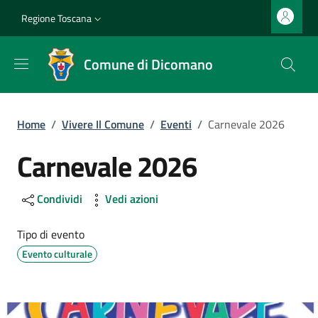
Salta al contenuto principale
Vai al contenuto del piè di pagina
Slim top
Regione Toscana
Comune di Dicomano
Briciole di pane
Home
/
Vivere Il Comune
/
Eventi
/
Carnevale 2026
Carnevale 2026
Condividi
Vedi azioni
Tipo di evento
Evento culturale
Image