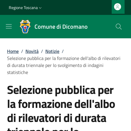
Salta al contenuto principale
Vai al contenuto del piè di pagina
Slim top
Regione Toscana
Comune di Dicomano
Briciole di pane
Home
/
Novità
/
Notizie
/
Selezione pubblica per la formazione dell'albo di rilevatori
di durata triennale per lo svolgimento di indagini
statistiche
Selezione pubblica per
la formazione dell'albo
di rilevatori di durata