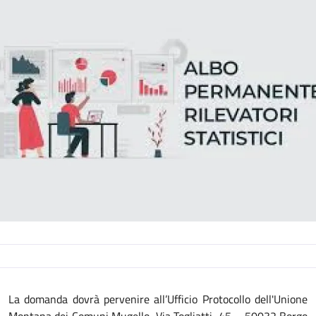
Descrizione
La domanda dovrà pervenire all’Ufficio Protocollo dell'Unione
Montana dei Comuni Mugello, Via Togliatti, 45 – 50032 Borgo