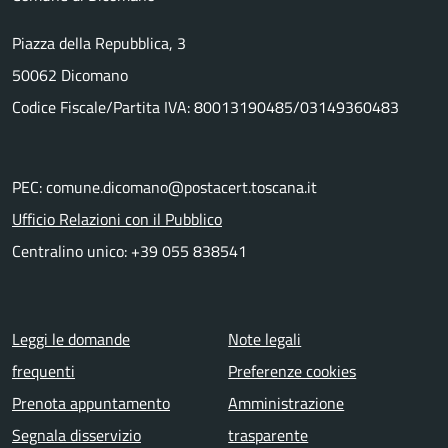
Piazza della Repubblica, 3
50062 Dicomano
Codice Fiscale/Partita IVA: 80013190485/03149360483
PEC: comune.dicomano@postacert.toscana.it
Ufficio Relazioni con il Pubblico
Centralino unico: +39 055 838541
Menu piè di pagina
Leggi le domande
Note legali
frequenti
Preferenze cookies
Prenota appuntamento
Amministrazione
Segnala disservizio
trasparente