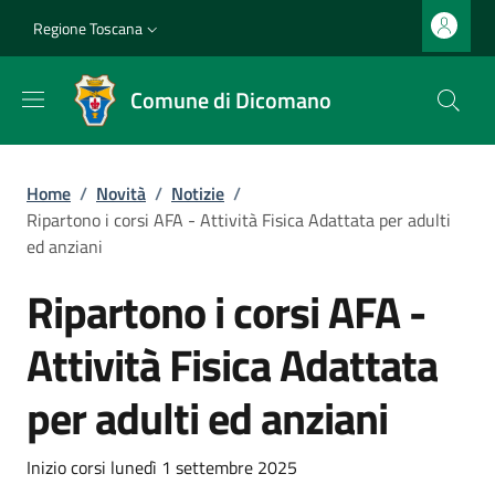
Salta al contenuto principale
Vai al contenuto del piè di pagina
Slim top
Regione Toscana
Comune di Dicomano
Briciole di pane
Home
/
Novità
/
Notizie
/
Ripartono i corsi AFA - Attività Fisica Adattata per adulti
ed anziani
Ripartono i corsi AFA -
Attività Fisica Adattata
per adulti ed anziani
Dettagli
Descrizione breve
Inizio corsi lunedì 1 settembre 2025