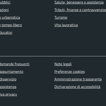
ubblici
Salute, benessere e assistenza
azioni
Tributi, finanze e contravvenzio
e urbanistica
Turismo
e tempo libero
Vita lavorativa
ducativi
u piè di pagina
 domande frequenti
Note legali
 appuntamento
Preferenze cookies
disservizio
Amministrazione trasparente
 assistenza
Dichiarazione di accessibilità
iva privacy