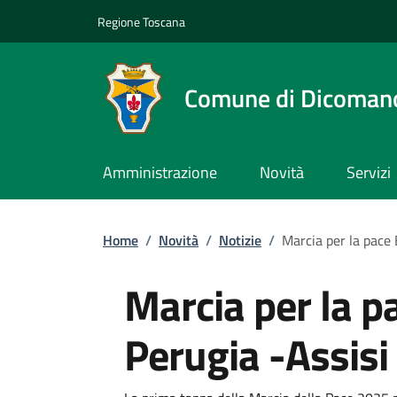
Slim top
Salta al contenuto principale
Vai al contenuto del piè di pagina
Regione Toscana
Comune di Dicoman
Amministrazione
Novità
Servizi
Briciole di pane
Home
/
Novità
/
Notizie
/
Marcia per la pace 
Marcia per la p
Perugia -Assisi