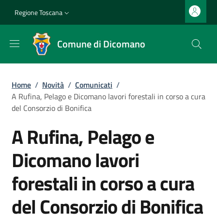
Salta al contenuto principale
Vai al contenuto del piè di pagina
Slim top
Regione Toscana
Comune di Dicomano
Briciole di pane
Home
/
Novità
/
Comunicati
/
A Rufina, Pelago e Dicomano lavori forestali in corso a cura
del Consorzio di Bonifica
A Rufina, Pelago e
Dicomano lavori
forestali in corso a cura
del Consorzio di Bonifica