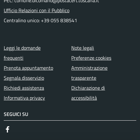
PEC: comune.dicomano@postacert.toscana.it
Ufficio Relazioni con il Pubblico
Centralino unico: +39 055 838541
Menu piè di pagina
Leggi le domande
Note legali
frequenti
Preferenze cookies
Prenota appuntamento
Amministrazione
Segnala disservizio
trasparente
Richiedi assistenza
Dichiarazione di
Informativa privacy
accessibilità
SEGUICI SU
Facebook