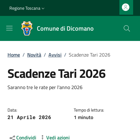
Salta al contenuto principale
Vai al contenuto del piè di pagina
Slim top
Regione Toscana
Comune di Dicomano
Briciole di pane
Home
/
Novità
/
Avvisi
/
Scadenze Tari 2026
Scadenze Tari 2026
Dettagli
Descrizione breve
Saranno tre le rate per l'anno 2026
Data:
Tempo di lettura:
1 minuto
21 Aprile 2026
Condividi
Vedi azioni