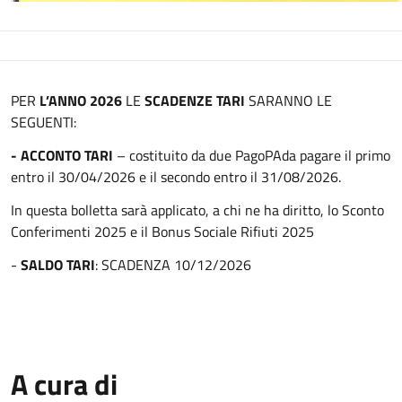
Descrizione
PER
L’ANNO 202
6
LE
SCADENZ
E
TARI
SARANNO LE
SEGUENTI:
- ACCONTO TARI
–
costituito da due
PagoPA
da pagare il primo
entro il
30/04/202
6 e il secondo entro il
3
1
/0
8
/202
6.
In questa bolletta sarà applicato, a chi ne ha diritto, lo Sconto
Conferimenti 2025 e il Bonus Sociale Rifiuti 2025
-
SALDO TARI
: SCADENZA 10/12/202
6
A cura di