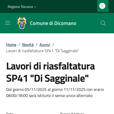
Salta al contenuto principale
Vai al contenuto del piè di pagina
Slim top
Regione Toscana
Comune di Dicomano
Briciole di pane
Home
/
Novità
/
Avvisi
/
Lavori di riasfaltatura SP41 "Di Sagginale"
Lavori di riasfaltatura
SP41 "Di Sagginale"
Dettagli
Descrizione breve
Dal giorno 05/11/2025 al giorno 11/11/2025 con orario
08:00/18:00 sarà istituito il senso unico alternato
Data:
Tempo di lettura: