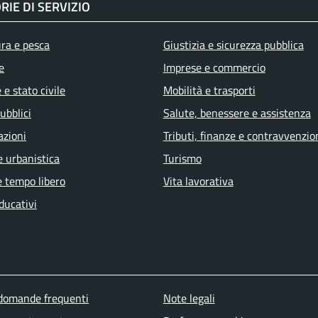
RIE DI SERVIZIO
ura e pesca
Giustizia e sicurezza pubblica
e
Imprese e commercio
e stato civile
Mobilità e trasporti
ubblici
Salute, benessere e assistenza
azioni
Tributi, finanze e contravvenzio
e urbanistica
Turismo
e tempo libero
Vita lavorativa
ducativi
u piè di pagina
 domande frequenti
Note legali