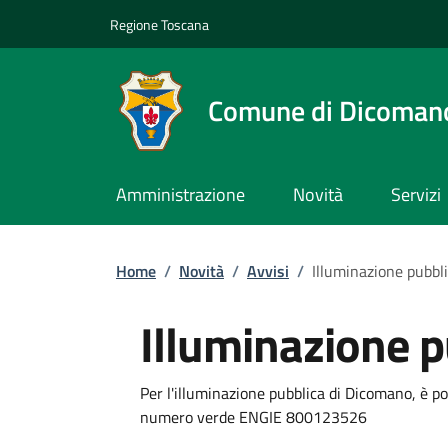
Slim top
Salta al contenuto principale
Vai al contenuto del piè di pagina
Regione Toscana
Comune di Dicoman
Amministrazione
Novità
Servizi
Briciole di pane
Home
/
Novità
/
Avvisi
/
Illuminazione pubbl
Illuminazione p
Dettagli
Descrizione breve
Per l'illuminazione pubblica di Dicomano, è po
numero verde ENGIE 800123526