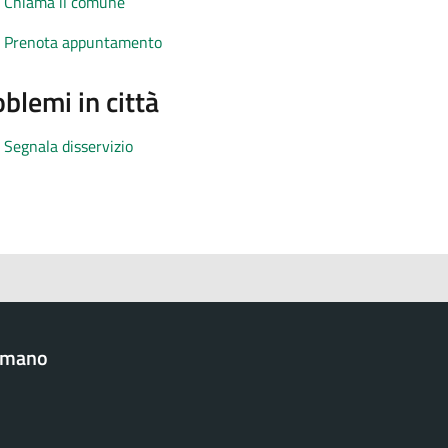
Chiama il comune
Prenota appuntamento
blemi in città
Segnala disservizio
omano