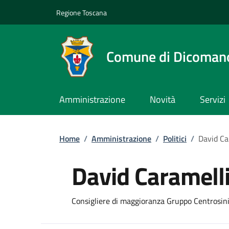
Slim top
Salta al contenuto principale
Vai al contenuto del piè di pagina
Regione Toscana
Comune di Dicoman
Amministrazione
Novità
Servizi
Briciole di pane
Home
/
Amministrazione
/
Politici
/
David Ca
David Caramell
Consigliere di maggioranza Gruppo Centrosin