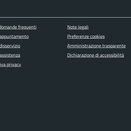
u piè di pagina
 domande frequenti
Note legali
 appuntamento
Preferenze cookies
disservizio
Amministrazione trasparente
 assistenza
Dichiarazione di accessibilità
iva privacy