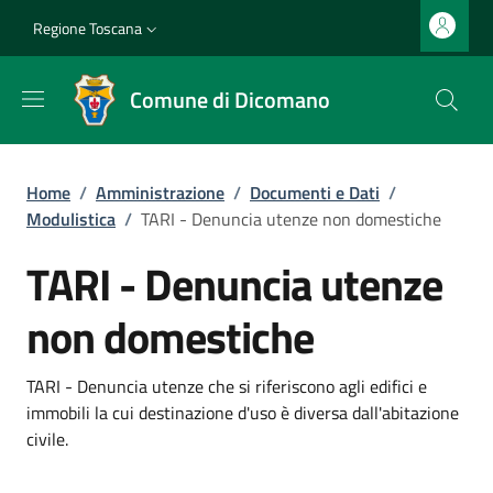
Salta al contenuto principale
Vai al contenuto del piè di pagina
Slim top
Regione Toscana
Comune di Dicomano
Briciole di pane
Home
/
Amministrazione
/
Documenti e Dati
/
Modulistica
/
TARI - Denuncia utenze non domestiche
TARI - Denuncia utenze
non domestiche
Dettagli
TARI - Denuncia utenze che si riferiscono agli edifici e
immobili la cui destinazione d'uso è diversa dall'abitazione
civile.