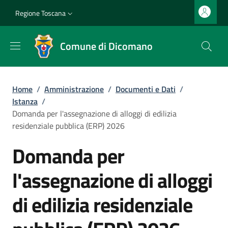
Salta al contenuto principale
Vai al contenuto del piè di pagina
Slim top
Regione Toscana
Comune di Dicomano
Briciole di pane
Home
/
Amministrazione
/
Documenti e Dati
/
Istanza
/
Domanda per l'assegnazione di alloggi di edilizia
residenziale pubblica (ERP) 2026
Domanda per
l'assegnazione di alloggi
di edilizia residenziale