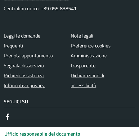
Centralino unico: +39 055 838541
Menu piè di pagina
Leggi le domande
Note legali
frequenti
Preferenze cookies
Prenota appuntamento
Amministrazione
Segnala disservizio
trasparente
Richiedi assistenza
Dichiarazione di
Informativa privacy
accessibilità
SEGUICI SU
Facebook
Ufficio responsabile del documento