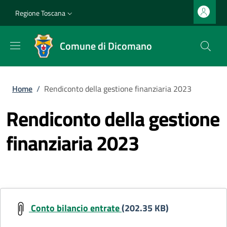
Salta al contenuto principale
Vai al contenuto del piè di pagina
Slim top
Regione Toscana
Comune di Dicomano
Briciole di pane
Home
/
Rendiconto della gestione finanziaria 2023
Rendiconto della gestione
finanziaria 2023
Conto bilancio entrate
(202.35 KB)