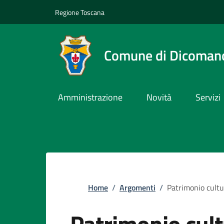
Slim top
Salta al contenuto principale
Vai al contenuto del piè di pagina
Regione Toscana
Comune di Dicoman
Amministrazione
Novità
Servizi
Briciole di pane
Home
/
Argomenti
/
Patrimonio cultu