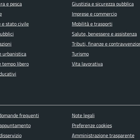
ura e pesca
Giustizia e sicurezza pubblica
e
Imprese e commercio
e stato civile
Mobilità e trasporti
ubblici
Salute, benessere e assistenza
azioni
Tributi, finanze e contravvenzio
e urbanistica
Turismo
e tempo libero
Vita lavorativa
ducativi
u piè di pagina
 domande frequenti
Note legali
 appuntamento
Preferenze cookies
disservizio
Amministrazione trasparente