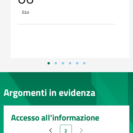
Gio
Argomenti in evidenza
Accesso all'informazione
Pagina attuale
2