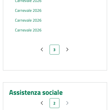
Carnevale 2026
Carnevale 2026
Carnevale 2026
Carnevale 2026
Pagina attuale
3
Pagina precedente
Pagina successiva
Assistenza sociale
Pagina attuale
2
Pagina precedente
Pagina successiva