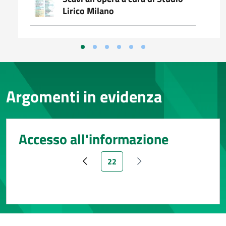
Lirico Milano
Argomenti in evidenza
Accesso all'informazione
Pagina attuale
22
Pagina precedente
Pagina successiva